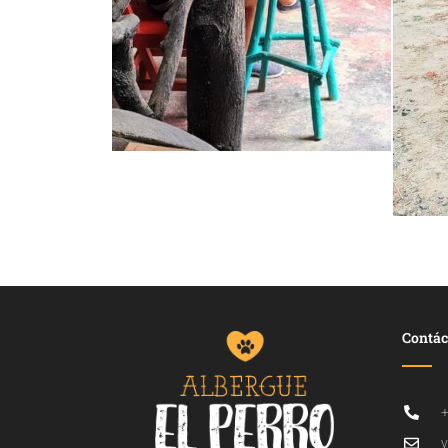
Contác
+
v