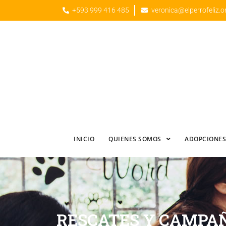
+593 999 416 485
veronica@elperrofeliz.o
INICIO
QUIENES SOMOS
ADOPCIONES
RESCATES Y CAMPAÑ