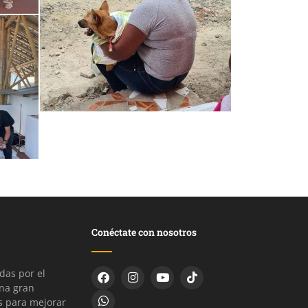
Conéctate con nosotros
as por el
una gran
s para mejorar