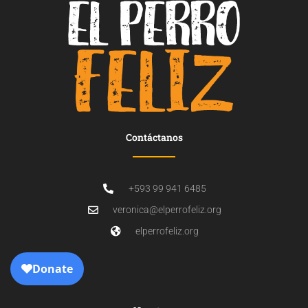
Contáctanos
+593 99 941 6485
veronica@elperrofeliz.org
elperrofeliz.org