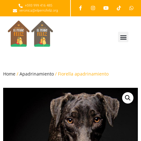
+593 999 416 485
veronica@elperrofeliz.org
Home
/
Apadrinamiento
/ Fiorella apadrinamiento