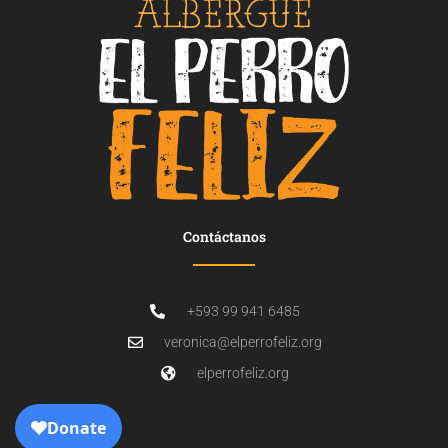
Contáctanos
+593 99 941 6485
veronica@elperrofeliz.org
elperrofeliz.org