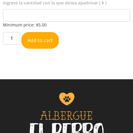
Ingrese la cantidad con la que desea apadrinar
( $ )
Minimum price:
$
5.00
Alternative:
Add to cart