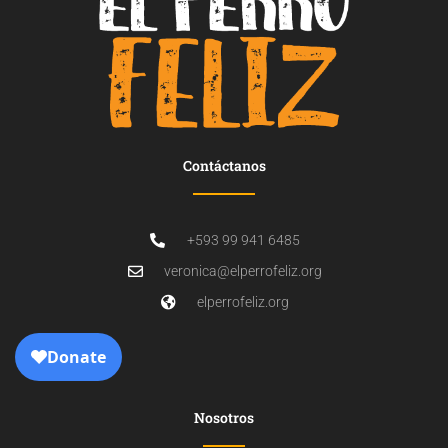
Contáctanos
+593 99 941 6485
veronica@elperrofeliz.org
elperrofeliz.org
Nosotros