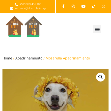
+593 999 416 485
veronica@elperrofeliz.org
Home
/
Apadrinamiento
/ Mozarella Apadrinamiento