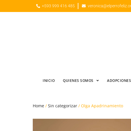
+593 999 416 485
veronica@elperrofeliz.o
INICIO
QUIENES SOMOS
ADOPCIONES
Home
/
Sin categorizar
/ Olga Apadrinamiento