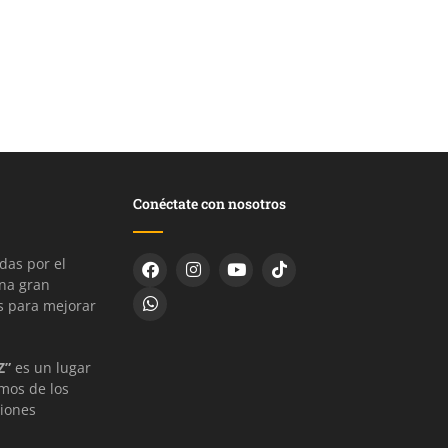
Conéctate con nosotros
as por el
una gran
s para mejorar
Z”
es un lugar
mos de los
ciones