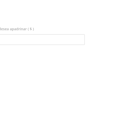
 desea apadrinar
( $ )
ernative: