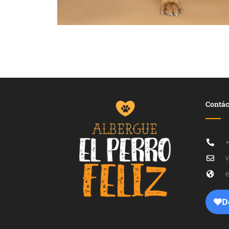
Contác
+
v
e