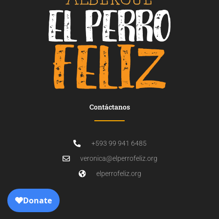
Contáctanos
+593 99 941 6485
veronica@elperrofeliz.org
elperrofeliz.org