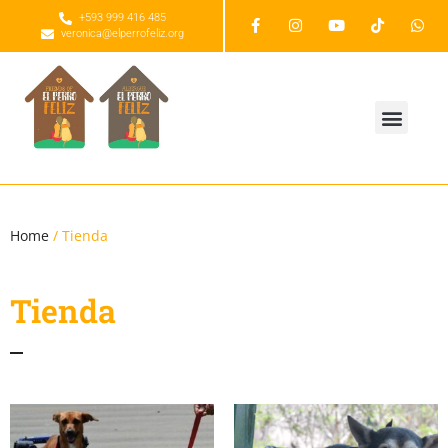
+593 999 416 485
veronica@elperrofeliz.org
Home
/ Tienda
Tienda